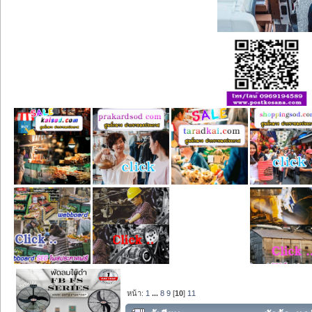
หน้า:
1
...
8
9
[
10
]
11