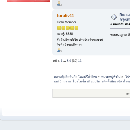
Re: แอ
foraliv11
กรุงเ
Hero Member
«
ตอบกลับ #149
กระทู้: 8680
ขออนุญาต อั
รับจ้างโพสต์เว็บ สำหรับเจ้าของเวป
ไซต์ เจ้าของกิจการ
หน้า:
1
...
8
9
[
10
]
11
ตลาดผู้ผลิตสินค้า โพสฟรีทั่วไทย
»
หมวดหมู่ทั่วไป
»
 โป
แอร์บ้านราคาโปรโมชั่น พร้อมบริการติดตั้งมืออาชีพ ทั่ว
กร