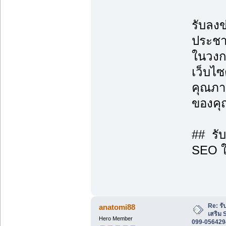
รับลงข
ประชาส
ในวงกว
เว็บไซ
คุณภาพ
ของคุณ
## รับ
SEO ใ
Re: รั
anatomi88
เสริม 
Hero Member
099-056429