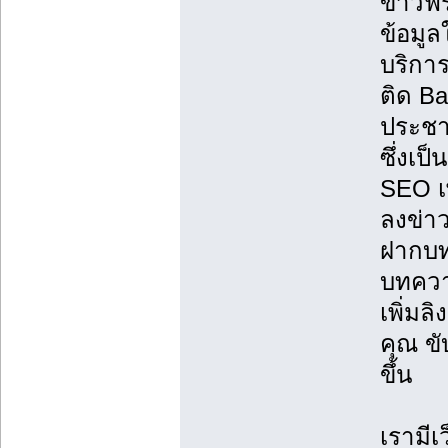
ข่าวฟร
ข้อมูล
บริการ
ติด Ba
ประชาส
ซึ่งเ
SEO เพ
ลงข่าว
ฝากบท
บทควา
เพิ่มล
คุณ ขั
ขึ้น
เรามีเ