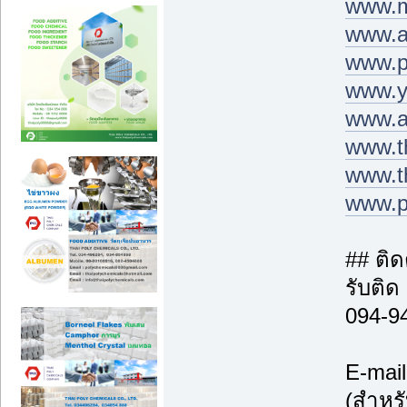
www.m
www.al
www.pr
www.y
www.a
www.t
www.t
www.p
## ติด
รับติด
094-9
E-mai
(สำหร