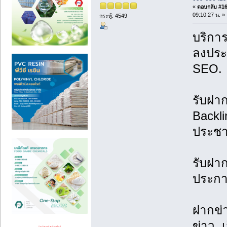
«
ตอบกลับ #16 
09:10:27 น. »
กระทู้: 4549
บริการ
ลงประก
SEO.
รับฝาก
Backli
ประชาส
รับฝาก
ประกา
ฝากข่
ข่าว, 