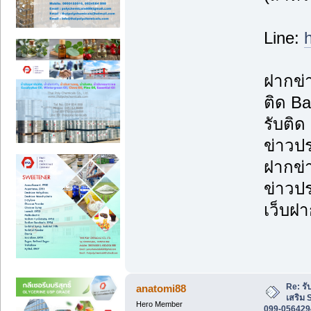
Line:
ฝากข่
ติด Ba
รับติด
ข่าวปร
ฝากข่
ข่าวปร
เว็บฝา
Re: รั
anatomi88
เสริม 
Hero Member
099-056429