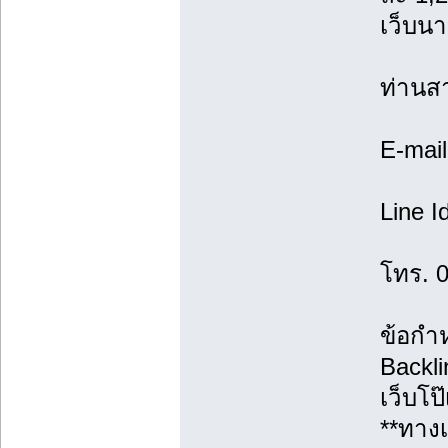
เว็บนา
ท่านส
E-mai
Line I
โทร. 
ข้อกำ
Backl
เว็บโป
**ทางเ