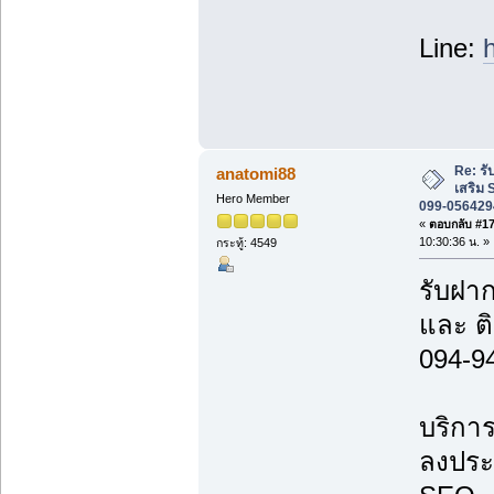
Line:
Re: รั
anatomi88
เสริม 
Hero Member
099-056429
«
ตอบกลับ #17 
10:30:36 น. »
กระทู้: 4549
รับฝา
และ ต
094-9
บริการ
ลงประก