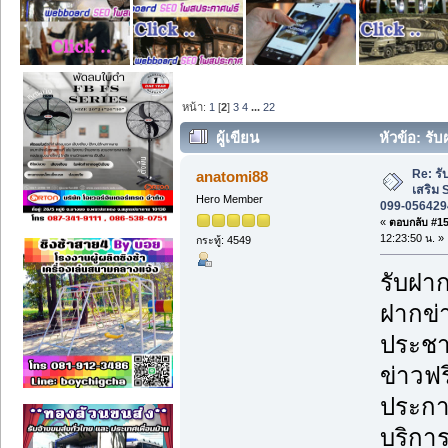
หน้า:
1
[
2
]
3
4
...
22
ผู้เขียน
หัวข้อ: รั
โทร 099-0564294, 094-9466465 (อ่าน 13
Re: รั
anatomi88
เสริม 
Hero Member
099-056429
«
ตอบกลับ #15 
12:23:50 น. »
กระทู้: 4549
รับฝา
ฝากข่
ประชาส
ข่าวฟร
ประกา
บริกา