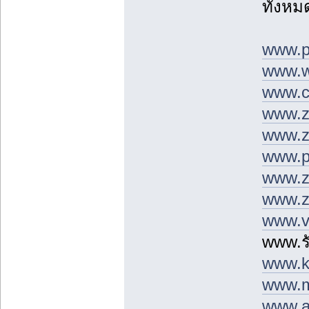
ทั้งหม
www.p
www.w
www.c
www.z
www.zi
www.pr
www.z
www.z
www.va
www.รั
www.k
www.m
www.al