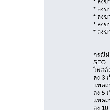
* ลงข่
* ลงข่
* ลงข่
* ลงข่
* ลงข่
กรณีฝา
SEO
โพสต์ล
ลง 3 เ
แพคเก
ลง 5 เ
แพคเก
ลง 10 