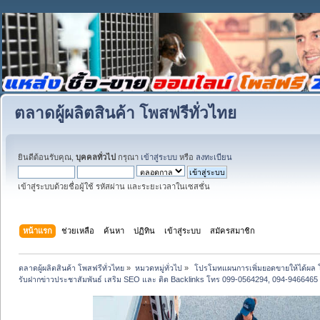
ตลาดผู้ผลิตสินค้า โพสฟรีทั่วไทย
ยินดีต้อนรับคุณ,
บุคคลทั่วไป
กรุณา
เข้าสู่ระบบ
หรือ
ลงทะเบียน
เข้าสู่ระบบด้วยชื่อผู้ใช้ รหัสผ่าน และระยะเวลาในเซสชั่น
หน้าแรก
ช่วยเหลือ
ค้นหา
ปฏิทิน
เข้าสู่ระบบ
สมัครสมาชิก
ตลาดผู้ผลิตสินค้า โพสฟรีทั่วไทย
»
หมวดหมู่ทั่วไป
»
 โปรโมทแผนการเพิ่มยอดขายให้ได้ผล 
รับฝากข่าวประชาสัมพันธ์ เสริม SEO และ ติด Backlinks โทร 099-0564294, 094-9466465