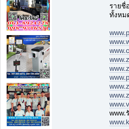
รายชื่
ทั้งหม
www.p
www.w
www.c
www.z
www.zi
www.pr
www.z
www.z
www.va
www.รั
www.k