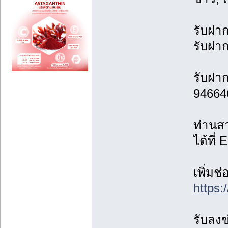
รับฝาก
รับฝา
รับฝา
94664
ท่านส
ได้ที่
เพิ่มช
https:
รับลงข