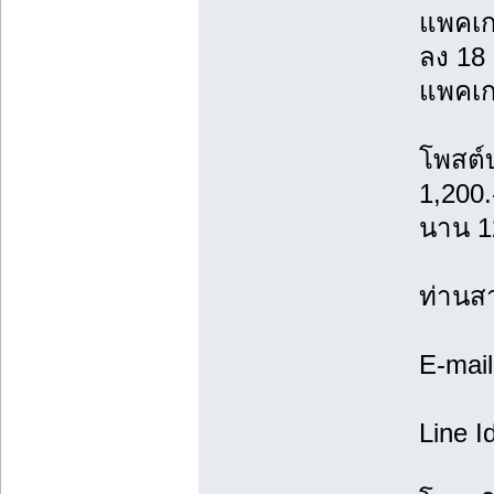
แพคเก
ลง 18 
แพคเก
โพสต์
1,200.-
นาน 1
ท่านส
E-mai
Line I