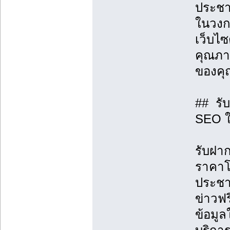
ประชาส
ในวงกว
เว็บไซ
คุณภาพ
ของคุณ
## รับ
SEO ใ
รับฝาก
ราคาโป
ประชา
ข่าวฟร
ข้อมูล