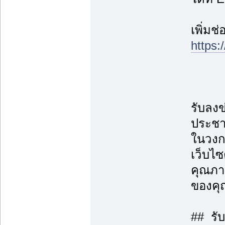
เพิ่มช
https:
รับลงข
ประชาส
ในวงกว
เว็บไซ
คุณภาพ
ของคุณ
## รับ