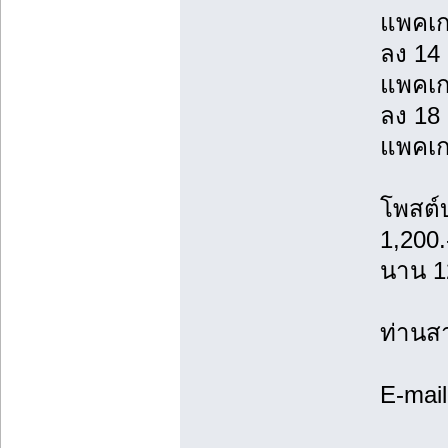
แพคเก
ลง 14 
แพคเก
ลง 18 
แพคเก
โพสต์
1,200.-
นาน 1
ท่านส
E-mai