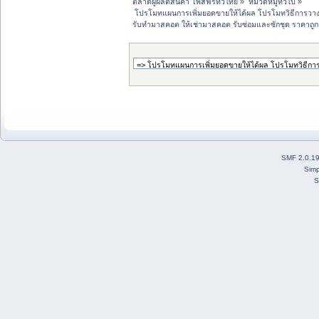
ตลาดผู้ผลิตสินค้า โพสฟรีทั่วไทย
»
หมวดหมู่ทั่วไป
»
 โปรโมทแผนการเพิ่มยอดขายให้ได้ผล โปรโมทวิธีการวา
รับทำมาสคอต ให้เช่ามาสคอต รับซ่อมและซักชุด ราคาถู
SMF 2.0.1
Simp
S