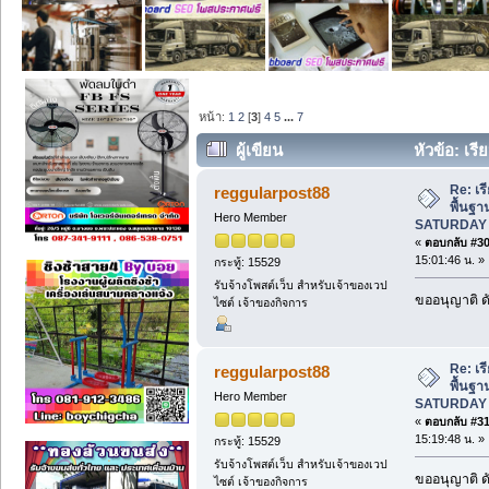
หน้า:
1
2
[
3
]
4
5
...
7
ผู้เขียน
หัวข้อ: เรี
ขอนแก่น SATURDAY CLASSES. (อ่าน 1
Re: เร
reggularpost88
พื้นฐา
Hero Member
SATURDAY 
«
ตอบกลับ #30 
15:01:46 น. »
กระทู้: 15529
รับจ้างโพสต์เว็บ สำหรับเจ้าของเวป
ขออนุญาติ ดั
ไซต์ เจ้าของกิจการ
Re: เร
reggularpost88
พื้นฐา
Hero Member
SATURDAY 
«
ตอบกลับ #31 
15:19:48 น. »
กระทู้: 15529
รับจ้างโพสต์เว็บ สำหรับเจ้าของเวป
ขออนุญาติ ดั
ไซต์ เจ้าของกิจการ