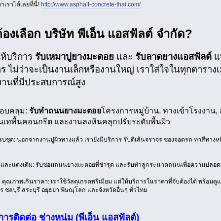
เราได้เลยที่นี่!
http://www.asphalt-concrete-thai.com/
องเลือก บริษัท พีเอ็น แอสฟัลต์ จำกัด?
้ให้บริการ
รับเหมาปูยางมะตอย
และ
รับลาดยางแอสฟัลต์
แ
ร ไม่ว่าจะเป็นงานเล็กหรืองานใหญ่ เราใส่ใจในทุกตาราง
นที่มีประสบการณ์สูง
อบคลุม:
รับทำถนนยางมะตอย
โครงการหมู่บ้าน, ทางเข้าโรงงาน, 
นเทพื้นคอนกรีต และงานลงหินคลุกปรับระดับพื้นผิว
ชุด: นอกจากงานปูผิวทางแล้ว เรายังมีบริการ รับตีเส้นจราจร ช่องจอดรถ ทาสีทาง
ละแต่งเติม: รับซ่อมถนนยางมะตอยที่ชำรุด และรับทำลูกระนาดถนนเพื่อความปลอดภ
คุณภาพเกินราคา: เราใช้วัสดุเกรดพรีเมียม แต่ให้บริการในราคาที่จับต้องได้ พร้อมดูแ
ชลบุรี สระบุรี อยุธยา พิษณุโลก และจังหวัดอื่นๆ ทั่วไทย
ารติดต่อ ช่างหนุ่ม (พีเอ็น แอสฟัลต์)