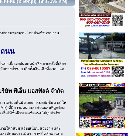
ต่อ (ช่างหนุ่ม) (อ่าน 196 ครั้ง)
ื่องจักรมาตรฐาน โดยช่างชำนาญงาน
ยถนน
นบ่อเมื่อเจอฝนตกหนัก? หลายครั้งที่เลือก
ียหายซ้ำซาก เสียทั้งเงิน เสียทั้งเวลา และ
ัท พีเอ็น แอสฟัลต์ จำกัด
การเตรียมพื้นผิวและการบดอัดชั้นทาง" ให้
 Mix) ที่มีความหนาและส่วนผสมที่ถูกต้อง
่อให้ชั้นผิวทางแข็งแรง ไม่ยุบตัวง่าย
สียหายให้กลับมาเรียบเนียน สวยงาม และ
และติดต่อประเมินราคาฟรี คลิกอ่านต่อ