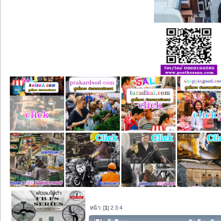
หน้า: [
1
]
2
3
4