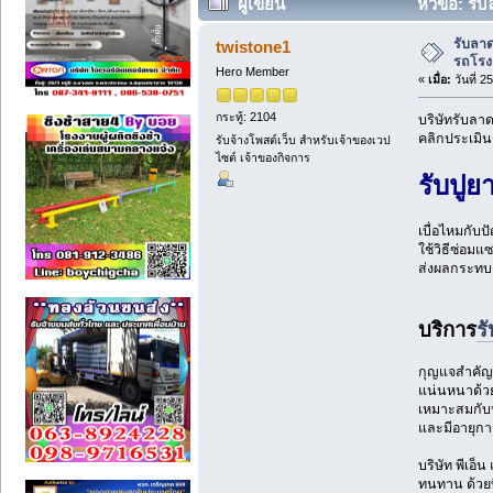
ผู้เขียน
หัวข้อ: รั
รับลา
twistone1
รถโรงง
Hero Member
«
เมื่อ:
วันที่ 
กระทู้: 2104
บริษัทรับล
คลิกประเมิน
รับจ้างโพสต์เว็บ สำหรับเจ้าของเวป
ไซต์ เจ้าของกิจการ
รับปู
เบื่อไหมกับป
ใช้วิธีซ่อมแ
ส่งผลกระทบต
บริการ
ร
กุญแจสำคัญขอ
แน่นหนาด้วย
เหมาะสมกับป
และมีอายุกา
บริษัท พีเอ็
ทนทาน ด้วยท