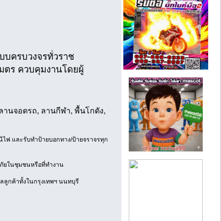
บบครบวงจรทั่วราช
เมตร ควบคุมงานโดยผู้
ลานจอดรถ, ลานกีฬา, พื้นโกดัง,
หนีไฟ และรับทำป้ายบอกทาง/ป้ายจราจรทุก
ัยในชุมชนหรือที่ทำงาน
ลลูกค้าทั้งในกรุงเทพฯ นนทบุรี