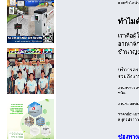
และทักไลน์หา
ทำไมต้
เราคือผู
อาณาจัก
ชำนาญงา
บริการคร
รวมถึงงา
งานจราจรครบ
ชนิด
งานซ่อมแซมแ
ราคาย่อมเยา 
สมุทรปราการ 
ช่องทางก