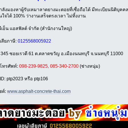
ลังมองหาผู้รับเหมาลาดยางมะตอยที่เชื่อถือได้ มีทะเบียนนิติบุ
ั่นใจได้ 100% ว่างานเสร็จตรงเวลา ไม่ทิ้งงาน
เอ็น แอสฟัลต์ จำกัด (สำนักงานใหญ่)
ียภาษี:
0125568005922
345 ซอยเรวดี 61 ต.ตลาดขวัญ อ.เมืองนนทบุรี จ.นนทบุรี 11000
รศัพท์:
098-239-9825, 085-340-2700
(ช่างหนุ่ม)
 ptp2023 หรือ ptp106
ต์:
www.asphalt-concrete-thai.com