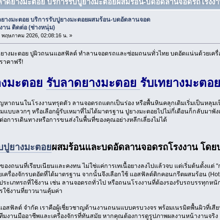
บลาดยางมะตอย บริการรับปูยางมะตอยผสมร้อน-บดอัดลานจอดรถโรงงาน ติด
ดยางมะตอย บริการรับปูยางมะตอยผสมร้อน-บดอัดลานจอด
าน ติดต่อ (ช่างหนุ่ม)
25 พฤษภาคม 2026, 02:08:16 น. »
าดยางมะตอย ปูผิวถนนแอสฟัลต์ ทำลานจอดรถและซ่อมถนนทั่วไทย บดอัดแน่นด้วยเคร
ราคาฟรี!
ยางมะตอย
รับลาดยางมะตอย
รับเทยางมะตอ
ัญหาถนนในโรงงานทรุดตัว ลานจอดรถแตกเป็นร่อง หรือพื้นหินคลุกเดิมเริ่มเป็นหลุมเป็
ซมแบบลวกๆ หรือเลือกผู้รับเหมาที่ไม่ได้มาตรฐาน ปูยางมะตอยไปไม่กี่เดือนก็กลับมาพังเส
่อการเดินทางหรือการขนส่งในพื้นที่ของคุณอย่างหลีกเลี่ยงไม่ได้
ับปูยางมะตอย
ผสมร้อนและบดอัดลานจอดรถโรงงาน โดยบริษ
งถนนที่เรียบเนียนและคงทน ไม่ใช่แค่การเทเนื้อยางลงไปแล้วจบ แต่เริ่มต้นตั้งแต่ "
เครื่องจักรบดอัดที่ได้มาตรฐาน จากนั้นจึงเลือกใช้ แอสฟัลต์ติกคอนกรีตผสมร้อน (Hot
ระเภทรถที่ใช้งาน เช่น ลานจอดรถทั่วไป หรือถนนโรงงานที่ต้องรองรับรถบรรทุกหนัก เพื
รใช้งานที่ยาวนานคุ้มค่า
น แอสฟัลต์ จำกัด เราคือผู้เชี่ยวชาญด้านงานถนนแบบครบวงจร พร้อมเนรมิตพื้นผิวที่เ
ีมงานมืออาชีพและเครื่องจักรที่ทันสมัย หากคุณต้องการดูรูปภาพผลงานหน้างานจริง 