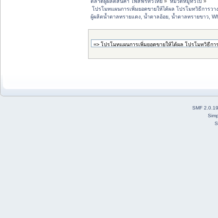
ตลาดผู้ผลิตสินค้า โพสฟรีทั่วไทย
»
หมวดหมู่ทั่วไป
»
 โปรโมทแผนการเพิ่มยอดขายให้ได้ผล โปรโมทวิธีการวา
ผู้ผลิตน้ำตาลทรายแดง, น้ำตาลอ้อย, น้ำตาลทรายขาว, W
SMF 2.0.1
Simp
S