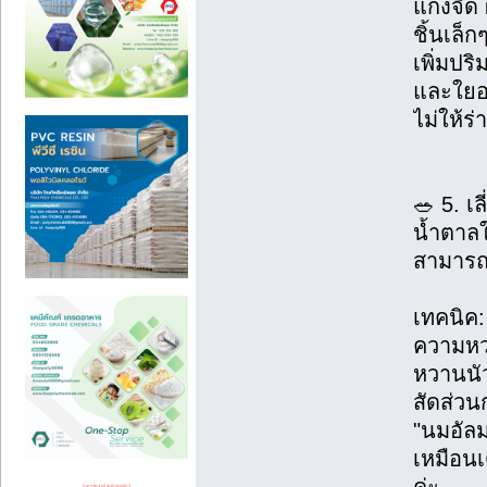
แกงจืด 
ชิ้นเล็
เพิ่มปร
และใยอ
ไม่ให้ร
🥗 5. เ
น้ำตาลใ
สามารถ
เทคนิค:
ความหว
หวานนัว
สัดส่วน
"นมอัล
เหมือน