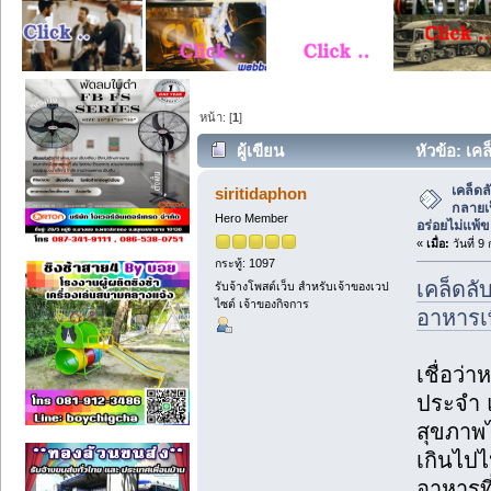
หน้า: [
1
]
ผู้เขียน
หัวข้อ: เค
สุขภาพ ที่อร่อยไม่แพ้ของเด (อ่าน 16 ครั้
เคล็ดล
siritidaphon
กลายเป
Hero Member
อร่อยไม่แพ้
«
เมื่อ:
วันที่ 
กระทู้: 1097
เคล็ดลั
รับจ้างโพสต์เว็บ สำหรับเจ้าของเวป
ไซต์ เจ้าของกิจการ
อาหารเพ
เชื่อว่
ประจำ แ
สุขภาพไ
เกินไปไ
อาหารที