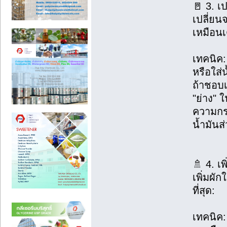
🚪 3. เ
เปลี่ยน
เหมือนเ
เทคนิค:
หรือใส่
ถ้าชอบเ
"ย่าง" 
ความกรอ
น้ำมันส
🚿 4. เ
เพิ่มผัก
ที่สุด:
เทคนิค: