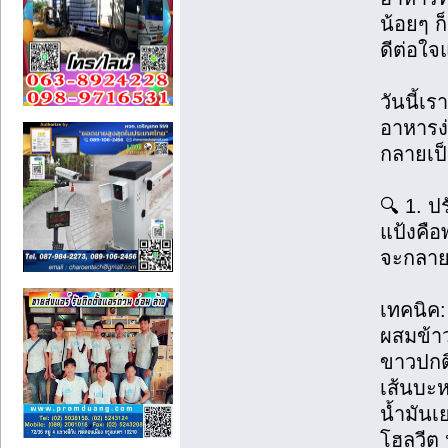
น้อยๆ ก
ดีต่อใจ
วันนี้
อาหารง่
กลายเป็
🔍 1. ป
แป้งคือ
จะกลายเ
เทคนิค:
ผสมข้าว
ขาวปกติ
เส้นบะห
น้ำมันเ
โฮลวีต 