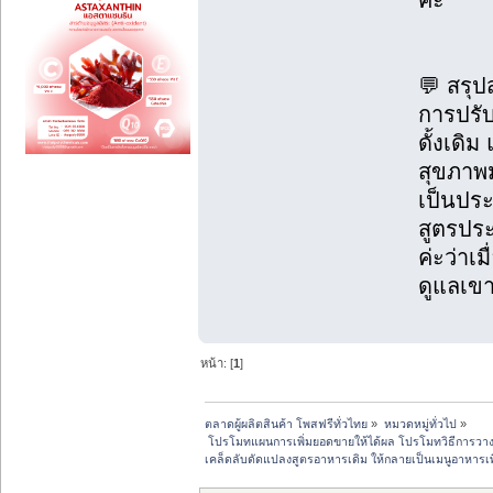
ค่ะ
💬 สรุป
การปรั
ดั้งเดิ
สุขภาพม
เป็นประ
สูตรประจ
ค่ะว่าเ
ดูแลเขา
หน้า: [
1
]
ตลาดผู้ผลิตสินค้า โพสฟรีทั่วไทย
»
หมวดหมู่ทั่วไป
»
 โปรโมทแผนการเพิ่มยอดขายให้ได้ผล โปรโมทวิธีการวา
เคล็ดลับดัดแปลงสูตรอาหารเดิม ให้กลายเป็นเมนูอาหารเพื่