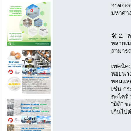
อาจจะต่
มหาศา
🛠 2. "ล
หลายเมน
สามารถ
เทคนิค:
หอยนางร
หอมและ
เช่น กร
ตะไคร้ 
"มิติ" 
เกินไปค