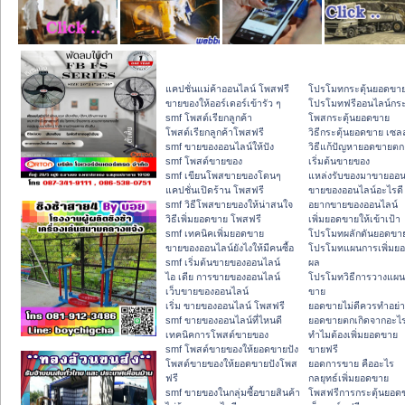
แคปชั่นแม่ค้าออนไลน์ โพสฟรี
โปรโมทกระตุ้นยอดขา
ขายของให้ออร์เดอร์เข้ารัว ๆ
โปรโมทฟรีออนไลน์กระ
smf โพสต์เรียกลูกค้า
โพสกระตุ้นยอดขาย
โพสต์เรียกลูกค้าโพสฟรี
วิธีกระตุ้นยอดขาย เซลล
smf ขายของออนไลน์ให้ปัง
วิธีแก้ปัญหายอดขายตก
smf โพสต์ขายของ
เริ่มต้นขายของ
smf เขียนโพสขายของโดนๆ
แหล่งรับของมาขายออน
แคปชั่นเปิดร้าน โพสฟรี
ขายของออนไลน์อะไรดี
smf วิธีโพสขายของให้น่าสนใจ
อยากขายของออนไลน์
วิธีเพิ่มยอดขาย โพสฟรี
เพิ่มยอดขายให้เข้าเป้า
smf เทคนิคเพิ่มยอดขาย
โปรโมทผลักดันยอดขา
ขายของออนไลน์ยังไงให้มีคนซื้อ
โปรโมทแผนการเพิ่มยอ
smf เริ่มต้นขายของออนไลน์
ผล
ไอ เดีย การขายของออนไลน์
โปรโมทวิธีการวางแผน
เว็บขายของออนไลน์
ขาย
เริ่ม ขายของออนไลน์ โพสฟรี
ยอดขายไม่ดีควรทำอย่า
smf ขายของออนไลน์ที่ไหนดี
ยอดขายตกเกิดจากอะไ
เทคนิคการโพสต์ขายของ
ทำไมต้องเพิ่มยอดขาย
smf โพสต์ขายของให้ยอดขายปัง
ขายฟรี
โพสต์ขายของให้ยอดขายปังโพส
ยอดการขาย คืออะไร
ฟรี
กลยุทธ์เพิ่มยอดขาย
smf ขายของในกลุ่มซื้อขายสินค้า
โพสฟรีการกระตุ้นยอด