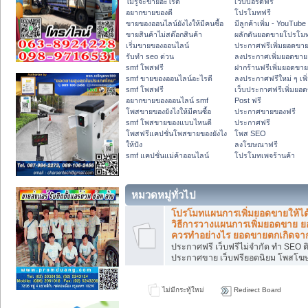
ไม่รู้จะขายอะไรดี
เว็บบอร์ดฟรี
อยากขายของดี
โปรโมทฟรี
ขายของออนไลน์ยังไงให้มีคนซื้อ
มีลูกค้าเพิ่ม - YouTube
ขายสินค้าไม่สต๊อกสินค้า
ผลักดันยอดขายโปรโม
เริ่มขายของออนไลน์
ประกาศฟรีเพิ่มยอดขา
รับทำ seo ด่วน
ลงประกาศเพิ่มยอดขาย
smf โพสฟรี
ฝากร้านฟรีเพิ่มยอดขาย
smf ขายของออนไลน์อะไรดี
ลงประกาศฟรีใหม่ ๆ เพ
smf โพสฟรี
เว็บประกาศฟรีเพิ่มยอ
อยากขายของออนไลน์ smf
Post ฟรี
โพสขายของยังไงให้มีคนซื้อ
ประกาศขายของฟรี
smf โพสขายของแบบไหนดี
ประกาศฟรี
โพสฟรีแคปชั่นโพสขายของยังไง
โพส SEO
ให้ปัง
ลงโฆษณาฟรี
smf แคปชั่นแม่ค้าออนไลน์
โปรโมทเพจร้านค้า
หมวดหมู่ทั่วไป
โปรโมทแผนการเพิ่มยอดขายให้ได
วิธีการวางแผนการเพิ่มยอดขาย ย
ควรทำอย่างไร ยอดขายตกเกิดจา
ประกาศฟรี เว็บฟรีไม่จำกัด ทำ SEO ต
ประกาศขาย เว็บฟรียอดนิยม โพสโ
ไม่มีกระทู้ใหม่
Redirect Board