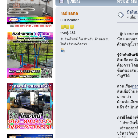
ผู้เขียน
หัวข้อ: มือ
มือใหม
radnana
«
เมื่อ:
ว
Full Member
กระทู้: 181
ผู้ประกอบการ
นัก และหลายค
รับจ้างโพสต์เว็บ สำหรับเจ้าของเวป
ไซต์ เจ้าของกิจการ
ด้วยเหตุนี้เร
รู้จักกับสินเ
สินเชื่อ od ค
ต้องการ โดยว
ข้อดีของสินเ
บัญชีได้
ส่วนเรื่อง
ดอก
สินเชื่อบ้า
มากกว่า
ด้านข้อเสียข
แล้ว จำเป็นต
กรณีใดบ้างท
1.จ่ายเงินซื้
เจ้าของธุรกิจ
บริหารกิจการ