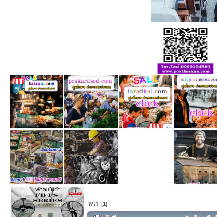
หน้า: [
1
]