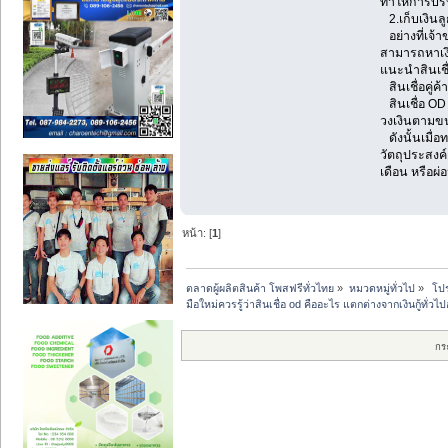
ทำให้การบริห
2.เก็บเงินลู
อย่างที่เจ้า
สามารถหาเงิน
แนะนำสินเชื
สินเชื่อคู่ค
สินเชื่อ OD 
วงเงินตามขน
ดังนั้นเมื่อ
วัตถุประสงค์
เดือน หรือผ่อ
หน้า: [
1
]
ตลาดผู้ผลิตสินค้า โพสฟรีทั่วไทย
»
หมวดหมู่ทั่วไป
»
 โป
มือใหม่ควรรู้ว่าสินเชื่อ od คืออะไร แตกต่างจากเงินกู้ทั่วไ
กร