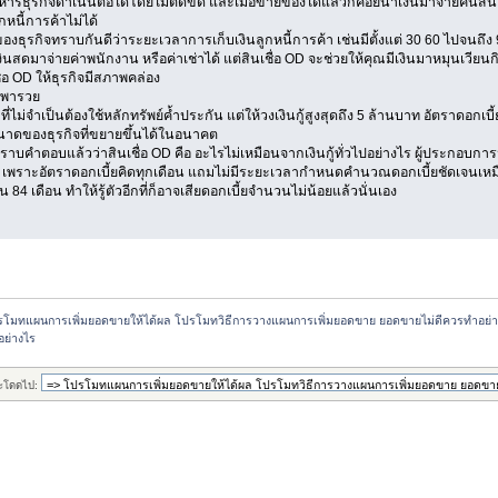
ารธุรกิจดำเนินต่อได้โดยไม่ติดขัด และเมื่อขายของได้แล้วก็ค่อยนำเงินมาจ่ายคืนสินเช
กหนี้การค้าไม่ได้
ของธุรกิจทราบกันดีว่าระยะเวลาการเก็บเงินลูกหนี้การค้า เช่นมีตั้งแต่ 30 60 ไปจนถึง 9
สดมาจ่ายค่าพนักงาน หรือค่าเช่าได้ แต่สินเชื่อ OD จะช่วยให้คุณมีเงินมาหมุนเวียนกิ
่อ OD ให้ธุรกิจมีสภาพคล่อง
้าพารวย
ที่ไม่จำเป็นต้องใช้หลักทรัพย์ค้ำประกัน แต่ให้วงเงินกู้สูงสุดถึง 5 ล้านบาท อัตราดอกเ
าดของธุรกิจที่ขยายขึ้นได้ในอนาคต
ทราบคำตอบแล้วว่าสินเชื่อ OD คือ อะไรไม่เหมือนจากเงินกู้ทั่วไปอย่างไร ผู้ประกอบการ
 เพราะอัตราดอกเบี้ยคิดทุกเดือน แถมไม่มีระยะเวลากำหนดคำนวณดอกเบี้ยชัดเจนเหมือนก
น 84 เดือน ทำให้รู้ตัวอีกที่ก็อาจเสียดอกเบี้ยจำนวนไม่น้อยแล้วนั่นเอง
รโมทแผนการเพิ่มยอดขายให้ได้ผล โปรโมทวิธีการวางแผนการเพิ่มยอดขาย ยอดขายไม่ดีควรทำอย่
ปอย่างไร
ะโดดไป: