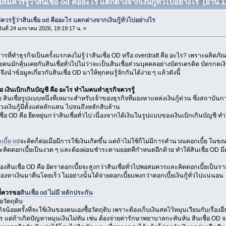
ใหม่ควรรู้ว่าสินเชื่อ od คืออะไร แตกต่างจากเงินกู้ทั่วไปอย่างไร (อ่าน 12
่ควรรู้ว่าสินเชื่อ od คืออะไร แตกต่างจากเงินกู้ทั่วไปอย่างไร
ันที่ 24 มกราคม 2026, 19:19:17 น. »
ที่ทำธุรกิจเป็นครั้งแรกคงไม่รู้ว่าสินเชื่อ OD หรือ overdraft คือ อะไร? เพราะผลิตภัณฑ
นมักคุ้นเคยกับสินเชื่อทั่วไปไม่ว่าจะเป็นสินเชื่อส่วนบุคคลอย่างบัตรเครดิต บัตรกดเง
าจึงนำข้อมูลเกี่ยวกับสินเชื่อ OD มาให้ทุกคนรู้จักกันได้ง่าย ๆ แล้วดังนี้
ชื่อ เงินเบิกเกินบัญชี คือ อะไร ทำไมคนทำธุรกิจควรรู้
ือ สินเชื่อรูปแบบหนึ่งที่เหมาะสำหรับเจ้าของธุรกิจที่มองหาแหล่งเงินกู้ด่วน ซึ่งสถาบันก
งเงินกู้มีตั้งแต่หลักแสน ไปจนถึงหลักสิบล้าน
ชื่อ OD คือ ยืดหยุ่นกว่าสินเชื่อทั่วไป เนื่องจากได้เงินในรูปแบบของเงินเบิกเกินบัญชี
เบี้ย od
จะคิดก็ต่อเมื่อมีการใช้เงินเกิดขึ้น แต่ถ้าไม่ใช้ก็ไม่มีการคำนวณดอกเบี้ย ในขณะ
นจะคิดดอกเบี้ยเป็นงวด ๆ และต้องผ่อนชำระตามยอดที่กำหนดอีกด้วย ทำให้สินเชื่อ OD 
องสินเชื่อ OD คือ อัตราดอกเบี้ยจะสูงกว่าสินเชื่อทั่วไปพอสมควรและคิดดอกเบี้ยเป็นรา
้องหาเงินมาคืนโดยเร็ว ไม่อย่างนั้นได้จ่ายดอกเบี้ยแพงกว่าดอกเบี้ยเงินกู้ทั่วไปแน่นอน
ี่ควรขอ
สินเชื่อ od ไม่มี หลักประกัน
อวัตถุดิบ
น้อยครั้งที่จะใช้เงินของตนเองซื้อวัตถุดิบ เพราะต้องเก็บเงินสดไว้หมุนเวียนกับเรื่องอื่
 แต่ถ้าเกิดปัญหาหมุนเงินไม่ทัน เช่น ต้องจ่ายค่ารักษาพยาบาลกะทันหัน สินเชื่อ OD จ