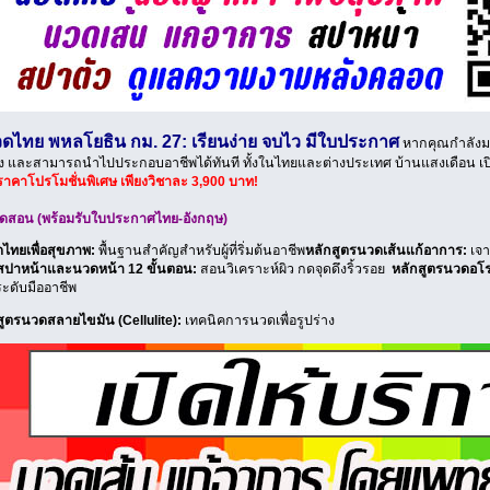
ดไทย พหลโยธิน กม. 27: เรียนง่าย จบไว มีใบประกาศ
หากคุณกำลัง
ริง และสามารถนำไปประกอบอาชีพได้ทันที ทั้งในไทยและต่างประเทศ บ้านแสงเดือน 
ราคาโปรโมชั่นพิเศษ เพียงวิชาละ 3,900 บาท!
เปิดสอน (พร้อมรับใบประกาศไทย-อังกฤษ)
ไทยเพื่อสุขภาพ:
พื้นฐานสำคัญสำหรับผู้ที่ริ่มต้นอาชีพ
หลักสูตรนวดเส้นแก้อาการ:
เจา
สปาหน้าและนวดหน้า 12 ขั้นตอน:
สอนวิเคราะห์ผิว กดจุดดึงริ้วรอย
หลักสูตรนวดอโร
ระดับมืออาชีพ
สูตรนวดสลายไขมัน (Cellulite):
เทคนิคการนวดเพื่อรูปร่าง