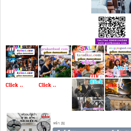
หน้า: [
1
]