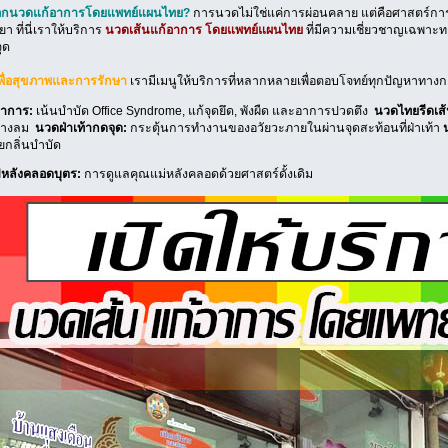
ือกนวดแก้อาการโดยแพทย์แผนไทย?
การนวดไม่ใช่แค่การผ่อนคลาย แต่คือศาสตร์การรั
า ที่นี่เราให้บริการ
นวดเส้นแก้อาการ โดยแพทย์แผนไทย
ที่มีความเชี่ยวชาญเฉพาะท
ุด
พื่อสุขภาพและการรักษา
เรามีเมนูให้บริการที่หลากหลายเพื่อตอบโจทย์ทุกปัญหาทางก
อาการ:
เน้นบำบัด Office Syndrome, แก้จุดยึด, พังผืด และอาการปวดตึง
นวดไทยรีดเส้
ิดทางลม
นวดฝ่าเท้ากดจุด:
กระตุ้นการทำงานของอวัยวะภายในผ่านจุดสะท้อนที่ฝ่าเท้า
วยกลิ่นบำบัด
ไฟหลังคลอดบุตร:
การดูแลคุณแม่หลังคลอดด้วยศาสตร์ดั้งเดิม