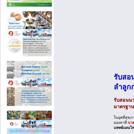
รับสอ
ลำลูก
รับสอนนว
มาตรฐาน
ในยุคที่สุข
มองหาที่
นวด
แพทย์แผนไท