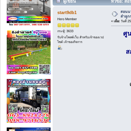
ผู้เขียน
หัวข้อ: ส
ครั้ง)
สอนนว
start9db1
ลำลูก
Hero Member
«
เมื่อ:
วันที่ 
กระทู้: 3633
ศู
รับจ้างโพสต์เว็บ สำหรับเจ้าของเวป
ไซต์ เจ้าของกิจการ
ส