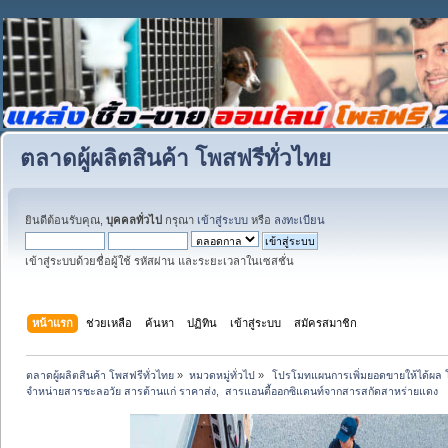
ตลาดผู้ผลิตสินค้า โพสฟรีทั่วไทย
ยินดีต้อนรับคุณ,
บุคคลทั่วไป
กรุณา
เข้าสู่ระบบ
หรือ
ลงทะเบียน
เข้าสู่ระบบด้วยชื่อผู้ใช้ รหัสผ่าน และระยะเวลาในเซสชั่น
หน้าแรก
ช่วยเหลือ
ค้นหา
ปฏิทิน
เข้าสู่ระบบ
สมัครสมาชิก
ตลาดผู้ผลิตสินค้า โพสฟรีทั่วไทย
»
หมวดหมู่ทั่วไป
»
 โปรโมทแผนการเพิ่มยอดขายให้ได้ผล 
จำหน่ายสารชะลอวัย สารต้านแก่ ราคาส่ง,  สารแอนตี้ออกซิแดนท์จากสารสกัดสาหร่ายแดง