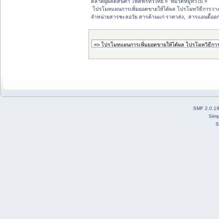
ตลาดผู้ผลิตสินค้า โพสฟรีทั่วไทย
»
หมวดหมู่ทั่วไป
»
 โปรโมทแผนการเพิ่มยอดขายให้ได้ผล โปรโมทวิธีการวา
จำหน่ายสารชะลอวัย สารต้านแก่ ราคาส่ง,  สารแอนตี้อ
SMF 2.0.1
Simp
S